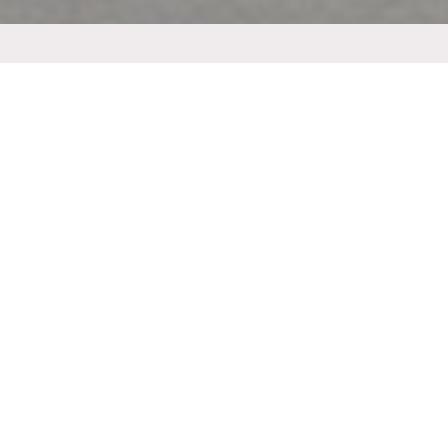
Ihr Weg zu uns
Aus Süden (A 44) bzw. Norden (A 2) kommend, folgen
Sie bitte der B 55 Richtung Lippstadt und nehmen die
Abfahrt Lippstadt-Zentrum/Gewerbegebiet "Am
Mondschein", Fahrtrichtung Salzkotten zwischen dem
Mercedes-Benz Autohaus "Sternpark" bzw. dem
Lippstädter Wasserturm.
An der T-Kreuzung am Ende der Abfahrt biegen Sie links
in Richtung Salzkotten ab und folgen der "Paderborner
Straße".
Nach ca. 4 Km erreichen Sie den Ortseingang Esbeck,
hier biegen Sie scharf links in die "Salzkottener Straße"
ein.
Der "Gasthof Brinkmeier" befindet sich nun zu Ihrer
Linken gleich als erstes Haus.